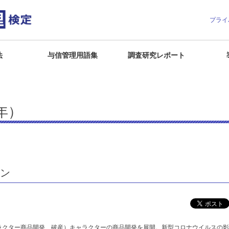
プライ
法
与信管理用語集
調査研究レポート
年）
リン
ャラクター商品開発、破産）キャラクターの商品開発を展開。新型コロナウイルスの影