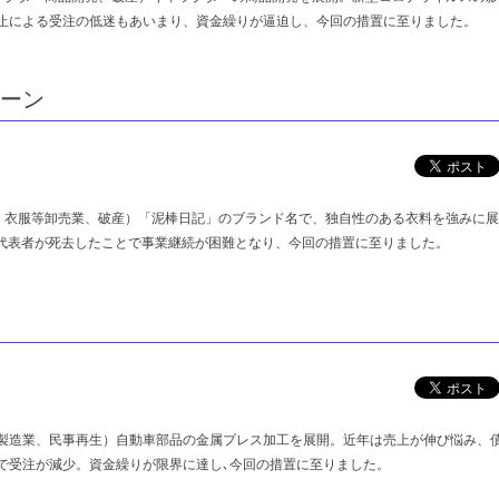
止による受注の低迷もあいまり、資金繰りが逼迫し、今回の措置に至りました。
トーン
維・衣服等卸売業、破産）「泥棒日記」のブランド名で、独自性のある衣料を強みに展
に代表者が死去したことで事業継続が困難となり、今回の措置に至りました。
製造業、民事再生）自動車部品の金属プレス加工を展開。近年は売上が伸び悩み、
で受注が減少。資金繰りが限界に達し､今回の措置に至りました。