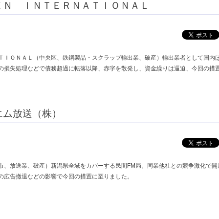
ＥＮ ＩＮＴＥＲＮＡＴＩＯＮＡＬ
ＴＩＯＮＡＬ（中央区、鉄鋼製品・スクラップ輸出業、破産）輸出業者として国内
の損失処理などで債務超過に転落以降、赤字を散発し、資金繰りは逼迫、今回の措
エム放送（株）
市、放送業、破産）新潟県全域をカバーする民間FM局。同業他社との競争激化で開
の広告撤退などの影響で今回の措置に至りました。