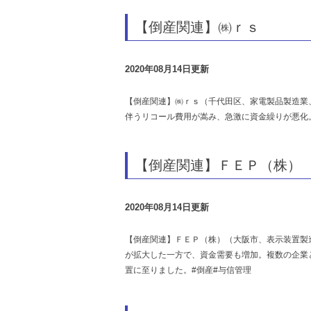
【倒産関連】㈱ｒｓ
2020年08月14日更新
【倒産関連】㈱ｒｓ（千代田区、家電製品製造業、
伴うリコール費用が嵩み、急激に資金繰りが悪化
【倒産関連】ＦＥＰ（株）
2020年08月14日更新
【倒産関連】ＦＥＰ（株）（大阪市、表示装置製
が拡大した一方で、資金需要も増加。複数の企業
置に至りました。#倒産#与信管理