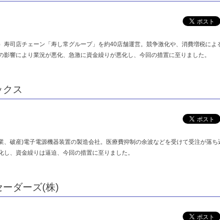
）寿司店チェーン「寿し常グループ」を約40店舗運営。競争激化や、消費増税によ
の影響により業況が悪化、急激に資金繰りが悪化し、今回の措置に至りました。
ックス
業、破産)電子電源機器装置の製造会社。医療費抑制の余波などを受けて受注が落ち
化し、資金繰りは逼迫、今回の措置に至りました。
ーダーズ(株)