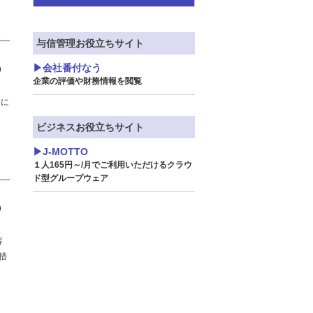
2026年
与信管理お役立ちサイト
2025年
会社番付なう
企業の評価や財務情報を閲覧
2024年
合に
ビジネスお役立ちサイト
2023年
J-MOTTO
2022年
１人165円～/月でご利用いただけるクラウ
ド型グループウェア
2021年
2020年
容
措
2019年
2018年