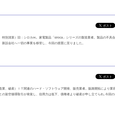
特別清算）旧：シロカ㈱。家電製品「siroca」シリーズの製造業者。製品の不具
。新設会社へ一切の事業を移管し、今回の措置に至りました。
造業、破産）ＩＴ関連のハード・ソフトウェア開発、販売業者。販路開拓により業
との架空循環取引が発覚し、信用力は低下、債権者より破産が申し立てられ､今回の