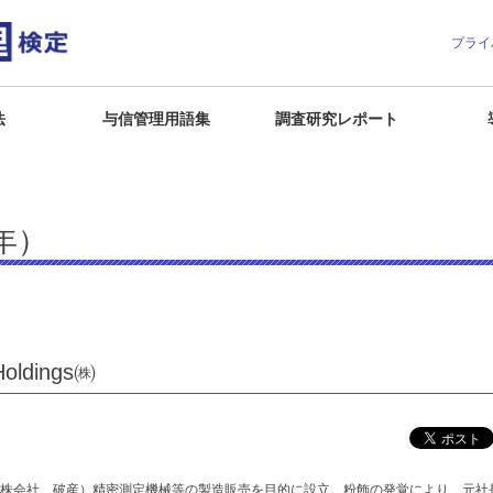
プライ
法
与信管理用語集
調査研究レポート
年）
ldings㈱
（港区、持株会社、破産）精密測定機械等の製造販売を目的に設立。粉飾の発覚により、元社