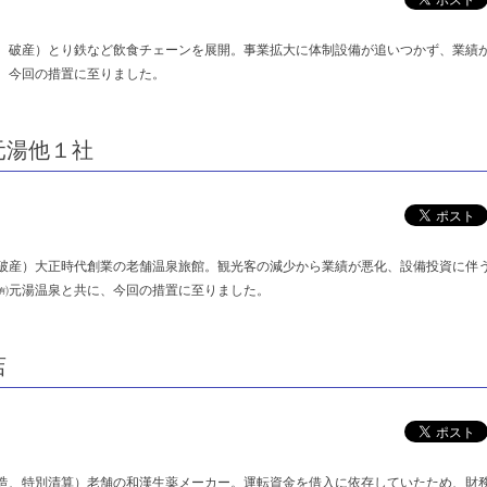
、破産）とり鉄など飲食チェーンを展開。事業拡大に体制設備が追いつかず、業績
、今回の措置に至りました。
元湯他１社
破産）大正時代創業の老舗温泉旅館。観光客の減少から業績が悪化、設備投資に伴
㈲元湯温泉と共に、今回の措置に至りました。
店
造、特別清算）老舗の和漢生薬メーカー。運転資金を借入に依存していたため、財