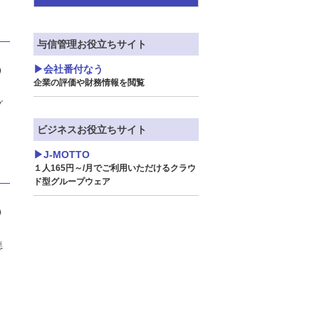
2026年
与信管理お役立ちサイト
2025年
会社番付なう
企業の評価や財務情報を閲覧
2024年
グ
ビジネスお役立ちサイト
2023年
J-MOTTO
2022年
１人165円～/月でご利用いただけるクラウ
ド型グループウェア
2021年
2020年
悪
2019年
2018年