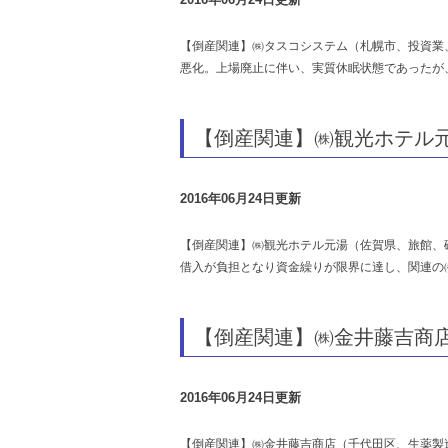
【倒産関連】㈱タスコシステム（札幌市、投資業
悪化。上場廃止に伴い、実質休眠状態であったが
【倒産関連】㈱観光ホテル
2016年06月24日更新
【倒産関連】㈱観光ホテル元湯（佐賀県、旅館、
借入が負担となり資金繰りが限界に達し、関連の
【倒産関連】㈱金井藤吉商
2016年06月24日更新
【倒産関連】㈱金井藤吉商店（千代田区、生薬製