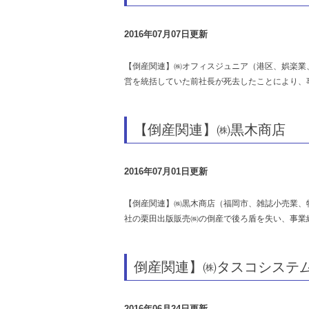
2016年07月07日更新
【倒産関連】㈱オフィスジュニア（港区、娯楽業
営を統括していた前社長が死去したことにより、
【倒産関連】㈱黒木商店
2016年07月01日更新
【倒産関連】㈱黒木商店（福岡市、雑誌小売業、
社の栗田出版販売㈱の倒産で後ろ盾を失い、事業
倒産関連】㈱タスコシステ
2016年06月24日更新