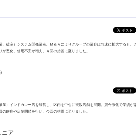
業、破産）システム開発業者。Ｍ＆Ａによりグループの業容は急速に拡大するも、
りが悪化、信用不安が増え、今回の措置に至りました。
㈱
破産）インドカレー店を経営し、区内を中心に複数店舗を展開。競合激化で業績が
員の解雇や店舗閉鎖を行い、今回の措置に至りました。
ュニア