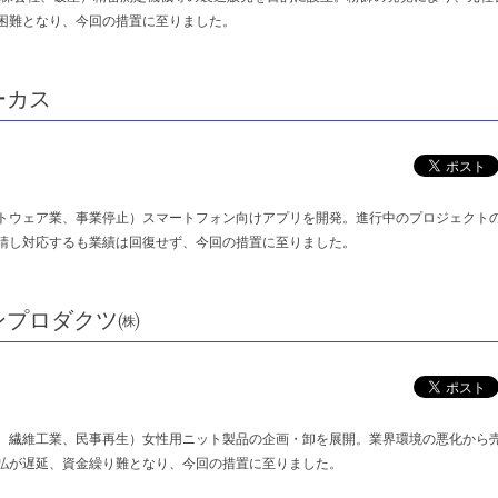
困難となり、今回の措置に至りました。
ーカス
トウェア業、事業停止）スマートフォン向けアプリを開発。進行中のプロジェクト
請し対応するも業績は回復せず、今回の措置に至りました。
ンプロダクツ㈱
、繊維工業、民事再生）女性用ニット製品の企画・卸を展開。業界環境の悪化から
払が遅延、資金繰り難となり、今回の措置に至りました。