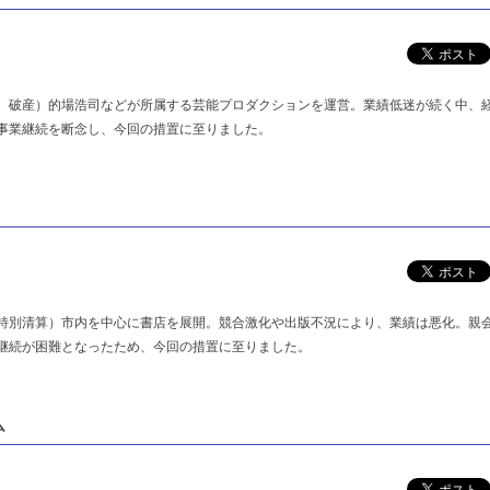
、破産）的場浩司などが所属する芸能プロダクションを運営。業績低迷が続く中、
事業継続を断念し、今回の措置に至りました。
特別清算）市内を中心に書店を展開。競合激化や出版不況により、業績は悪化。親
継続が困難となったため、今回の措置に至りました。
ム