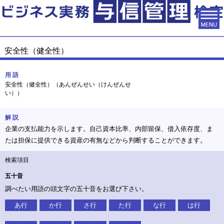
安全性（健全性）
用 語
安全性（健全性）（あんぜんせい（けんぜんせ
い））
解 説
企業の支払能力を示します。自己資本比率、内部留保、借入依存度、ま
たは担保に提供できる資産の有無などから判断することができます。
検索項目
五十音
調べたい用語の頭文字の五十音をお選び下さい。
あ行
か行
さ行
た行
な行
は行