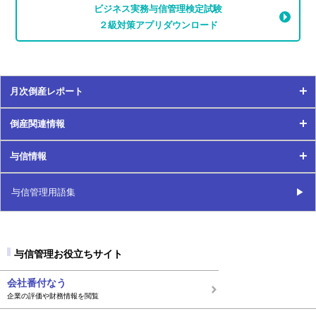
ビジネス実務与信管理検定試験
運転資金
２級対策アプリダウンロード
営業利益
遠隔地取引
月次倒産レポート
倒産関連情報
月次倒産レポート
与信情報
倒産関連情報
2024年
与信情報
与信管理用語集
2021年
2023年
2024年
2020年
2022年
与信管理お役立ちサイト
2023年
2019年
2021年
会社番付なう
企業の評価や財務情報を閲覧
2022年
2018年
2020年