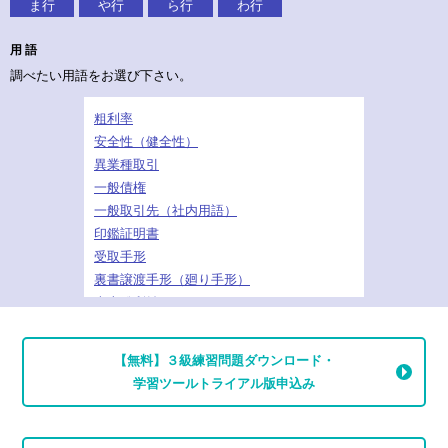
ま行
や行
ら行
わ行
用 語
調べたい用語をお選び下さい。
粗利率
安全性（健全性）
異業種取引
一般債権
一般取引先（社内用語）
印鑑証明書
受取手形
裏書譲渡手形（廻り手形）
売上総利益
売上高営業利益率
売上高経常利益率
【無料】３級練習問題ダウンロード・
売上高総利益率
学習ツールトライアル版申込み
売上高利益率
売掛債権
売掛債権回転期間